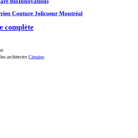
re BioInnovations
rien Couture Jolicoeur Montréal
te complète
ke
les architectes
Cimaise
.