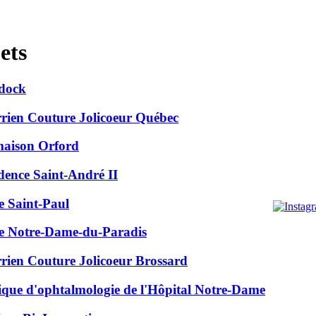
ets
dock
rien Couture Jolicoeur Québec
aison Orford
dence Saint-André II
e Saint-Paul
e Notre-Dame-du-Paradis
rien Couture Jolicoeur Brossard
ique d'ophtalmologie de l'Hôpital Notre-Dame