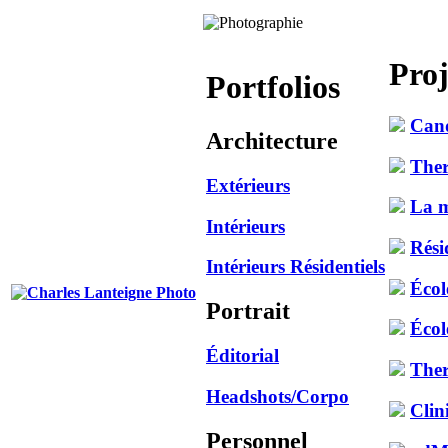
Proj
Portfolios
Can
Architecture
Ther
Extérieurs
La m
Intérieurs
Rési
Intérieurs Résidentiels
Écol
Portrait
Écol
Éditorial
Ther
Headshots/Corpo
Clin
Personnel