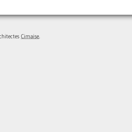
chitectes
Cimaise
.