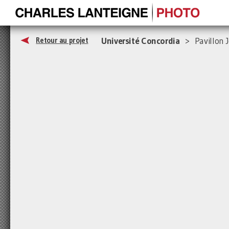
Université Concordia
> Pavillon J
Retour au projet