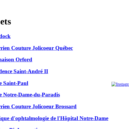
ets
dock
rien Couture Jolicoeur Québec
aison Orford
dence Saint-André II
e Saint-Paul
e Notre-Dame-du-Paradis
rien Couture Jolicoeur Brossard
ique d'ophtalmologie de l'Hôpital Notre-Dame