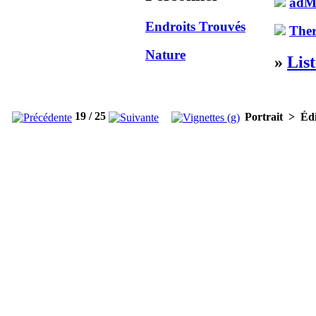
adMa
Endroits Trouvés
Ther
Nature
»
Lis
19 / 25
Portrait > Édi