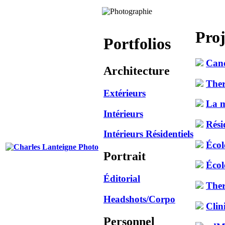
Proj
Portfolios
Can
Architecture
Ther
Extérieurs
La m
Intérieurs
Rési
Intérieurs Résidentiels
Écol
Portrait
Écol
Éditorial
Ther
Headshots/Corpo
Clin
Personnel