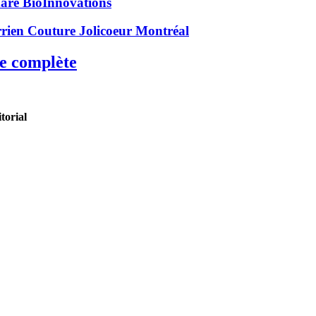
re BioInnovations
rien Couture Jolicoeur Montréal
te complète
torial