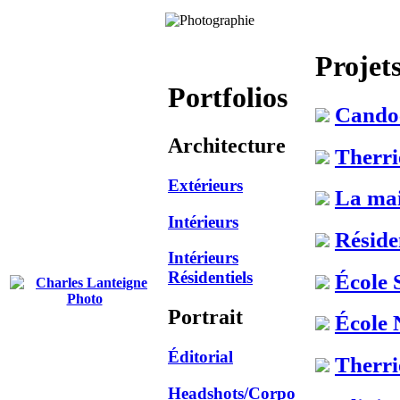
Projet
Portfolios
Cando
Architecture
Therri
Extérieurs
La ma
Intérieurs
Réside
Intérieurs
Résidentiels
École 
Portrait
École 
Éditorial
Therri
Headshots/Corpo