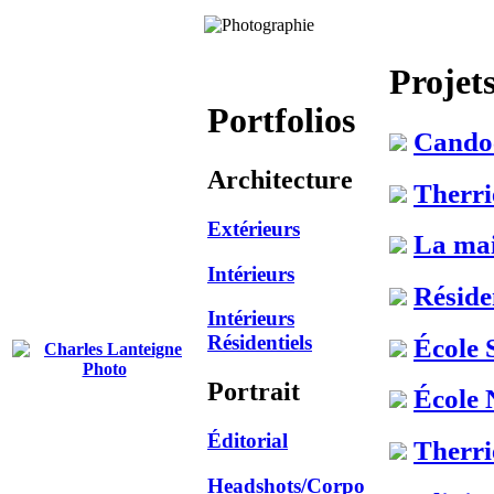
Projet
Portfolios
Cando
Architecture
Therri
Extérieurs
La ma
Intérieurs
Réside
Intérieurs
Résidentiels
École 
Portrait
École 
Éditorial
Therri
Headshots/Corpo